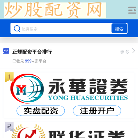
搜索
正规配资平台排行
更多
已收录
999
+家平台