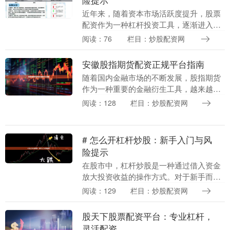
近年来，随着资本市场活跃度提升，股票
配资作为一种杠杆投资工具，逐渐进入宁
波投资者的视野。然而，配资市场鱼龙混
阅读：76
栏目：炒股配资网
杂，投资者在寻求资金放大收益的同时，
也需警惕潜在风险....
安徽股指期货配资正规平台指南
随着国内金融市场的不断发展，股指期货
作为一种重要的金融衍生工具，越来越受
到投资者的关注。在安徽地区，不少投资
阅读：128
栏目：炒股配资网
者希望通过配资的方式参与股指期货交
易，以放大资金使用....
# 怎么开杠杆炒股：新手入门与风
险提示
在股市中，杠杆炒股是一种通过借入资金
放大投资收益的操作方式。对于新手而
言，了解“怎么开杠杆炒股”不仅是技术问
阅读：129
栏目：炒股配资网
题，更涉及风险控制与合规意识。本文将
围绕杠杆炒股的基....
股天下股票配资平台：专业杠杆，
灵活配资