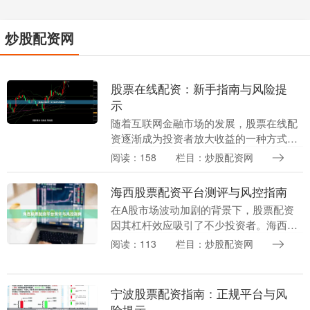
炒股配资网
股票在线配资：新手指南与风险提
示
随着互联网金融市场的发展，股票在线配
资逐渐成为投资者放大收益的一种方式。
对于初次接触配资的新手来说，了解其运
阅读：158
栏目：炒股配资网
作机制和潜在风险至关重要。本文将为您
提供一份详尽的入....
海西股票配资平台测评与风控指南
在A股市场波动加剧的背景下，股票配资
因其杠杆效应吸引了不少投资者。海西地
区作为东南沿海经济活跃地带股票按天配
阅读：113
栏目：炒股配资网
资，涌现出多家配资平台。本文将从平台
测评与风险控制两....
宁波股票配资指南：正规平台与风
险提示