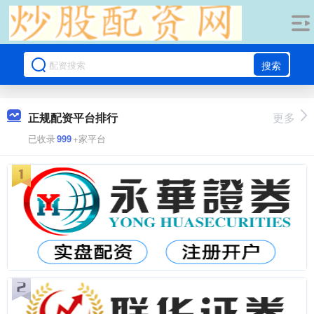
搜索
正规配资平台排行
更多
已收录
999
+家平台