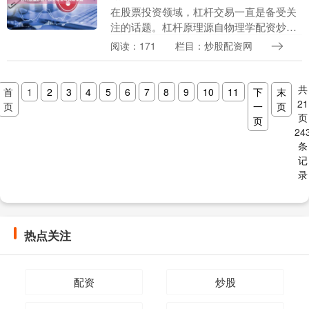
在股票投资领域，杠杆交易一直是备受关
注的话题。杠杆原理源自物理学配资炒股
开户，但在金融市场上，它意味着借用外
阅读：171
栏目：炒股配资网
部资金来放大投资收益。对于有一定经验
的投资者而言，杠....
共
首
1
2
3
4
5
6
7
8
9
10
11
下
末
21
页
一
页
页
页
24
条
记
录
热点关注
配资
炒股