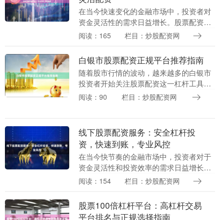
在当今快速变化的金融市场中，投资者对
资金灵活性的需求日益增长。股票配资作
为一种成熟的金融工具，正在帮助越来越
阅读：165
栏目：炒股配资网
多的投资者放大收益、优化资金使用效
率。股天下股票配资....
白银市股票配资正规平台推荐指南
随着股市行情的波动，越来越多的白银市
投资者开始关注股票配资这一杠杆工具。
然而，面对市场上众多的配资平台，如何
阅读：90
栏目：炒股配资网
选择一家正规、安全、可靠的平台成为投
资者最关心的问题....
线下股票配资服务：安全杠杆投
资，快速到账，专业风控
在当今快节奏的金融市场中，投资者对于
资金灵活性和投资效率的需求日益增长。
线下股票配资服务作为一种传统的资金杠
阅读：154
栏目：炒股配资网
杆方式，凭借其安全、高效和专业的特
点，正吸引着越来越....
股票100倍杠杆平台：高杠杆交易
平台排名与正规选择指南