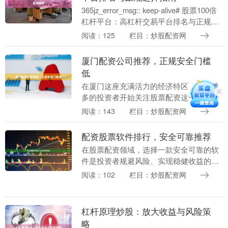
365jz_error_msg:: keep-alive# 股票100倍
杠杆平台：高杠杆交易平台排名与正规选
择指南 在股票交易市场中，高杠杆交易平
阅读：125
栏目：炒股配资网
台因其能够放大....
厦门配资公司推荐，正规安全门槛
低
在厦门这座充满活力的经济特区，越来越
多的投资者开始关注股票配资这一金融工
具。然而，面对市场上众多的配资公司配
阅读：143
栏目：炒股配资网
资炒股开户，如何选择一家正规、安全且
门槛低的平台，成....
配资股票软件排行，安全可靠推荐
在股票配资领域，选择一款安全可靠的软
件是投资者规避风险、实现稳健收益的关
键。面对市场上琳琅满目的配资平台，如
阅读：102
栏目：炒股配资网
何筛选出真正值得信赖的软件？本文基于
用户口碑、合规资....
杠杆原理炒股：放大收益与风险策
略