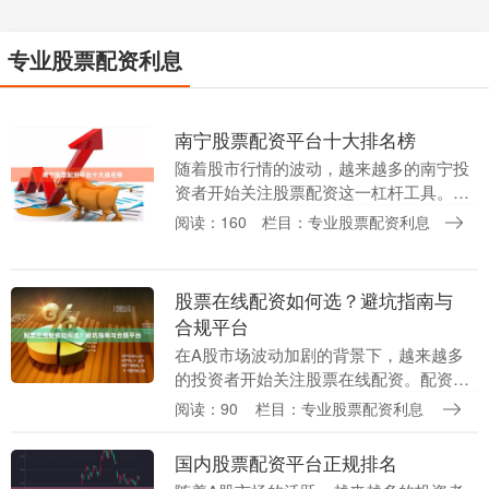
专业股票配资利息
南宁股票配资平台十大排名榜
随着股市行情的波动，越来越多的南宁投
资者开始关注股票配资这一杠杆工具。然
而，面对市场上众多的配资平台，如何选
阅读：160
栏目：专业股票配资利息
择一家正规、安全、服务优质的平台成为
关键。本文将为您....
股票在线配资如何选？避坑指南与
合规平台
在A股市场波动加剧的背景下，越来越多
的投资者开始关注股票在线配资。配资放
大了资金杠杆，既能放大收益，也可能放
阅读：90
栏目：专业股票配资利息
大亏损。面对市场上众多配资平台在线股
票配资，如何选择....
国内股票配资平台正规排名