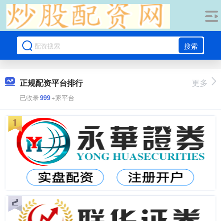
搜索
正规配资平台排行
更多
已收录
999
+家平台