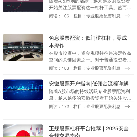
随着A股市场的活跃，越来越多的投资者
开始关注股票配资这一杠杆工具。然而炒
股杠杆配资，面对市场上数量众多的配资
阅读：106
栏目：专业股票配资利息
平台，如何辨别正规平台、避免陷入非法
配资陷阱，成为投....
免息股票配资：低门槛杠杆，零成
本操作
在股市投资中，资金规模往往是决定收益
空间的关键因素之一。对于普通投资者而
言，如何以较小的本金撬动更大的投资机
阅读：183
栏目：专业股票配资利息
会，成为提升收益的重要课题。免息股票
配资作为一种新兴....
安徽股票开户指南|低佣金流程详解
随着A股市场的持续活跃专业股票配资利
息，越来越多的安徽投资者开始关注股票
开户。无论是合肥、芜湖、蚌埠，还是马
阅读：172
栏目：专业股票配资利息
鞍山、安庆等城市，选择合适的券商和佣
金费率，都是开户....
正规股票杠杆平台推荐｜2025安全
合规交易指南