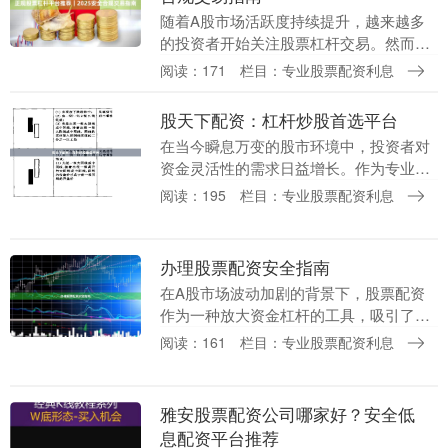
随着A股市场活跃度持续提升，越来越多
的投资者开始关注股票杠杆交易。然而，
面对市场上琳琅满目的平台正规炒股配
阅读：171
栏目：专业股票配资利息
资，如何辨别正规渠道、避免踩雷，成为
每位投资者必须掌握....
股天下配资：杠杆炒股首选平台
在当今瞬息万变的股市环境中，投资者对
资金灵活性的需求日益增长。作为专业配
资服务商专业股票配资利息，**股天下配
阅读：195
栏目：专业股票配资利息
资**凭借其合规运营、灵活杠杆和高效服
务，成为众多....
办理股票配资安全指南
在A股市场波动加剧的背景下，股票配资
作为一种放大资金杠杆的工具，吸引了众
多投资者的目光。然而，配资市场鱼龙混
阅读：161
栏目：专业股票配资利息
杂，稍有不慎便可能陷入资金安全或法律
纠纷的泥潭。本文....
雅安股票配资公司哪家好？安全低
息配资平台推荐