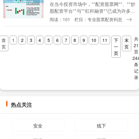
在当今投资市场中，**配资股票网**、**炒
股配资平台**与**杠杆融资**已成为许多投
资者放大收益的重要工具。然而，随着市
阅读：101
栏目：专业股票配资利息
场需求的增长，各类平台层出不穷，如
何....
共
首
1
2
3
4
5
6
7
8
9
10
11
下
末
21
页
一
页
页
页
24
条
记
录
热点关注
安全
线下