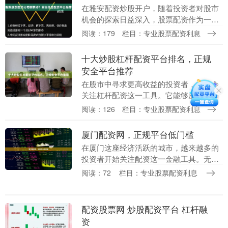
在雅安配资炒股开户，随着投资者对股市
机会的探索日益深入，股票配资作为一种
放大交易工具的需求也逐渐增长。然而，
阅读：179
栏目：专业股票配资利息
面对市场上众多的配资公司，许多投资者
不禁困惑：**雅....
十大炒股杠杆配资平台排名，正规
安全平台推荐
在股市中寻求更高收益的投资者，常常会
关注杠杆配资这一工具。它能够放大资金
量，增加潜在回报，但同时也伴随着更高
阅读：126
栏目：专业股票配资利息
的风险。选择**正规、安全**的配资平
台，是保障资金....
厦门配资网，正规平台低门槛
在厦门这座经济活跃的城市，越来越多的
投资者开始关注配资这一金融工具。无论
是股票、期货还是其他投资品种，配资都
阅读：72
栏目：专业股票配资利息
能帮助投资者放大资金使用效率，抓住更
多市场机会。而“....
配资股票网 炒股配资平台 杠杆融
资