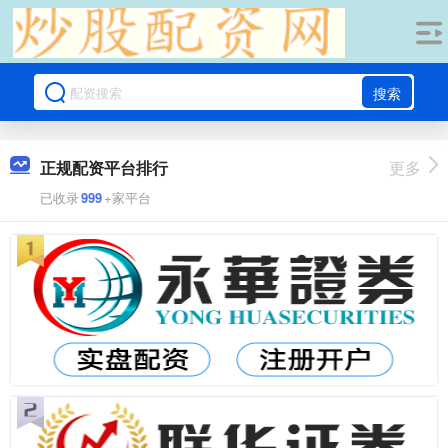
搜索
正规配资平台排行
更多
已收录
999
+家平台