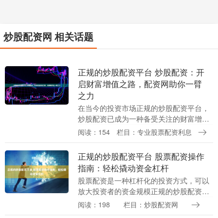
炒股配资网 相关话题
正规的炒股配资平台 炒股配资：开
启财富增值之路，配资网助你一臂
之力
在当今的投资市场正规的炒股配资平台，
炒股配资已成为一种备受关注的财富增值
方式。配资网作为专业的配资平台，为投
阅读：154
栏目：专业股票配资利息
资者提供资金杠杆，助力其放大收益正规
的炒股配资平台。....
正规的炒股配资平台 股票配资操作
指南：轻松撬动资金杠杆
股票配资是一种杠杆化的投资方式，可以
放大投资者的资金规模正规的炒股配资平
台，从而获得更高的收益。以下是一份股
阅读：198
栏目：炒股配资网
票配资操作指南，帮助您轻松撬动资金杠