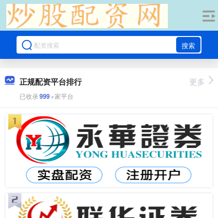
搜索
正规配资平台排行
更多
已收录
999
+家平台