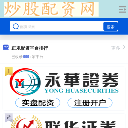
搜索
正规配资平台排行
更多
已收录
999
+家平台