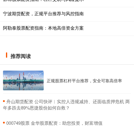
宁波期货配资，正规平台推荐与风控指南
阿勒泰股票配资指南：本地高倍资金方案
推荐阅读
正规股票杠杆平台推荐，安全可靠高倍率
​舟山期货配资 公司快评︱实控人违规减持、还面临质押危机 两
年多跌去89%恩捷股份如何自救？
​000749股票 金华股票配资：助您投资，财富增值