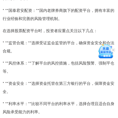
* **国泰君安配资：**国内老牌券商旗下的配资平台，拥有丰富的
行业经验和完善的风险管理机制。
在选择股票配资平台时，投资者应重点关注以下几点：
* **监管合规：**选择受证监会监管的平台，确保资金安全和合法
合规。
* **风控体系：**了解平台的风控措施，包括风险预警、强制平仓
等。
* **资金安全：**选择资金托管在第三方银行的平台，保障资金安
全。
* **利率水平：**比较不同平台的利率水平，选择合理且适合自身
风险承受能力的利率。