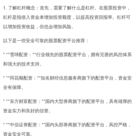
1. 了解杠杆概念：首先，需要了解什么是杠杆。在股票投资中，
杠杆是指借入资金来增加投资额度，以提高投资回报率。杠杆可
以增加投资收益，但也会增加风险。
以下是一些安全可靠的股票配资平台推荐：
* **雪球配资：**行业领先的股票配资平台，拥有完善的风控体系
和强大的技术支持。
* **同花顺配资：**知名财经信息服务商旗下的配资平台，资金安
全有保障。
* **东方财富配资：**国内大型券商旗下的配资平台，具有雄厚的
资金实力和良好的信誉。
* **中信证券配资：**国内头部券商旗下的配资平台，风控严格，
资金安全可靠。