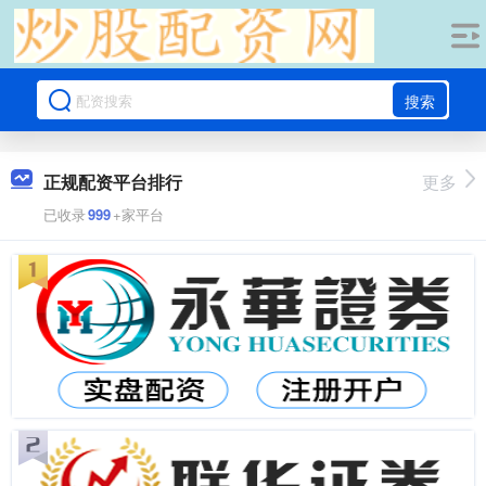
搜索
正规配资平台排行
更多
已收录
999
+家平台