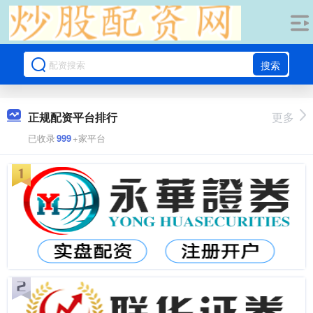
搜索
正规配资平台排行
更多
已收录
999
+家平台