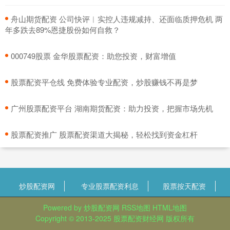
​舟山期货配资 公司快评︱实控人违规减持、还面临质押危机 两
年多跌去89%恩捷股份如何自救？
​000749股票 金华股票配资：助您投资，财富增值
​股票配资平仓线 免费体验专业配资，炒股赚钱不再是梦
​广州股票配资平台 湖南期货配资：助力投资，把握市场先机
​股票配资推广 股票配资渠道大揭秘，轻松找到资金杠杆
炒股配资网
专业股票配资利息
股票按天配资
Powered by
炒股配资网
RSS地图
HTML地图
Copyright
© 2013-2025
股票配资财经网
版权所有