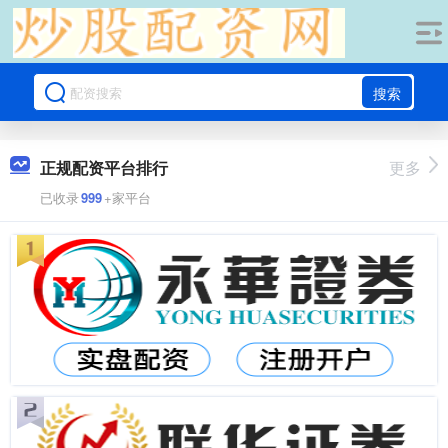
搜索
正规配资平台排行
更多
已收录
999
+家平台